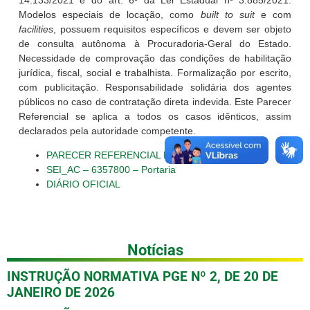
14.133/2021 e do art. 6º da Lei Estadual nº 3.885/2021.
Modelos especiais de locação, como
built to suit
e com
facilities
, possuem requisitos específicos e devem ser objeto
de consulta autônoma à Procuradoria-Geral do Estado.
Necessidade de comprovação das condições de habilitação
jurídica, fiscal, social e trabalhista. Formalização por escrito,
com publicitação. Responsabilidade solidária dos agentes
públicos no caso de contratação direta indevida. Este Parecer
Referencial se aplica a todos os casos idênticos, assim
declarados pela autoridade competente.
PARECER REFERENCIAL PGE/PPI Nº 01/2023
SEI_AC – 6357800 – Portaria
DIÁRIO OFICIAL
Notícias
INSTRUÇÃO NORMATIVA PGE Nº 2, DE 20 DE
JANEIRO DE 2026