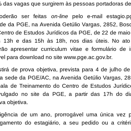
das vagas que surgirem às pessoas portadoras de 
oderão ser feitas
on-line
pelo e-mail estagio.p
ede da PGE, na Avenida Getúlio Vargas, 2852, Bo
Centro de Estudos Jurídicos da PGE, de
22 de maio
 13h e das 15h às 18h, nos dias úteis. No ato 
ão apresentar curriculum vitae e formulário de 
vel para download no site www.pge.ac.gov.br.
tirá de prova objetiva, prevista para 4 de julho d
na sede da PGE/AC, na Avenida Getúlio Vargas, 2
sala de Treinamento do Centro de Estudos Jurídi
ivulgado no site da PGE, a partir das 17h do 
va objetiva.
vigência de um ano, prorrogável uma única vez po
ligamento do estagiário, a seu pedido ou a crité