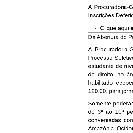
A Procuradoria-G
Inscrições Defer
Clique aqui e
Da Abertura do P
A Procuradoria-
Processo Seletiv
estudante de nív
de direito, no 
habilitado recebe
120,00, para jor
Somente poderão 
do 3º ao 10º pe
conveniadas com
Amazônia Ocide