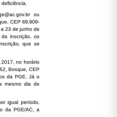
deficiência.
ge@ac.gov.br ou
sque, CEP 69.909-
 a 23 de junho de
da inscrição, os
inscrição, que se
e 2017,
no horário
852, Bosque, CEP
cos da PGE. Já o
dia mesmo dia de
r igual período,
rio da PGE/AC, a