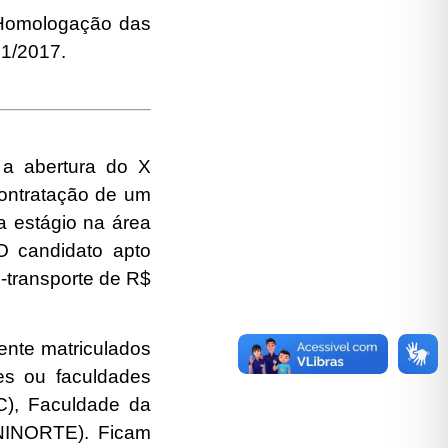
e Homologação das
01/2017.
 a abertura do X
contratação de um
a estágio na área
O candidato apto
o-transporte de R$
ente matriculados
es ou faculdades
C), Faculdade da
NINORTE). Ficam